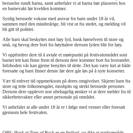
beruselse rundt barna, samt anbefaler vi at barna bør plasseres hos
en barnevakt før kvelden kommer.
Synlig berusede voksne med ansvar for barn under 18 år vil,
sammen med den mindreårige, bli vist ut fra stedet, og melding vil
bli gitt til politiet.
Alle barn skal beskyttes mot høy lyd, husk hørselvern til store og
små, og beveg dere bort fra høyttalere dersom lyden blir for høy.
Vi oppfordrer dere til å avtale et møtepunkt på festivalområdet som
barnet lett kan finne frem til dersom dere kommer bort fra hverandre.
Infoboden vår kan gjerne benyttes til dette. Det kan være lurt at både
foresatte og barn finner denne før dere går løs på å nyte konserter.
Vær til enhver tid oppmerksom på deres omgivelser. Skjerm barn fra
store og tette folkemengder, moshpits og sterkt berusede personer.
Dersom dere opplever noe ubehagelig ønsker vi at dere melder fra til
sikkerhetsvakter eller annet personale på området.
Vi anbefaler at alle under 18 år er i følge med venner eller foresatt
gjennom hele festivalen.
OBS: Husk at Tons of Rock er en festival, og ikke et parkområde.