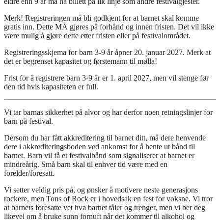
eldre enn 9 år må ha billett på lik linje som andre festivalgjester.
Merk! Registreringen må bli godkjent for at barnet skal komme
gratis inn. Dette MÅ gjøres på forhånd og innen fristen. Det vil ikke
være mulig å gjøre dette etter fristen eller på festivalområdet.
Registreringsskjema for barn 3-9 år åpner 20. januar 2027. Merk at
det er begrenset kapasitet og førstemann til mølla!
Frist for å registrere barn 3-9 år er 1. april 2027, men vil stenge før
den tid hvis kapasiteten er full.
Vi tar barnas sikkerhet på alvor og har derfor noen retningslinjer for
barn på festival.
Dersom du har fått akkreditering til barnet ditt, må dere henvende
dere i akkrediteringsboden ved ankomst for å hente ut bånd til
barnet. Barn vil få et festivalbånd som signaliserer at barnet er
mindreårig. Små barn skal til enhver tid være med en
forelder/foresatt.
Vi setter veldig pris på, og ønsker å motivere neste generasjons
rockere, men Tons of Rock er i hovedsak en fest for voksne. Vi tror
at barnets foresatte vet hva barnet tåler og trenger, men vi ber deg
likevel om å bruke sunn fornuft når det kommer til alkohol og