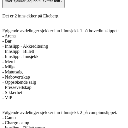
Hvor sjekker jeg inn til skiftet mitt?
Det er 2 innsjekker på Ekeberg.
Følgende avdelinger sjekker inn i Innsjekk 1 på hovedinnslippet:
- Arena
- Bar
- Innslipp - Akkreditering
- Innslipp - Billett
- Innslipp - Innsjekk
- Merch
- Miljø
- Matutsalg
- Nabovertskap
- Oppsøkende salg
- Pressevertskap
- Sikkerhet
- VIP
Følgende avdelinger sjekker inn i Innsjekk 2 på campinnslippet:
- Camp
- Chargo camp
- Innslipp - Billett camp