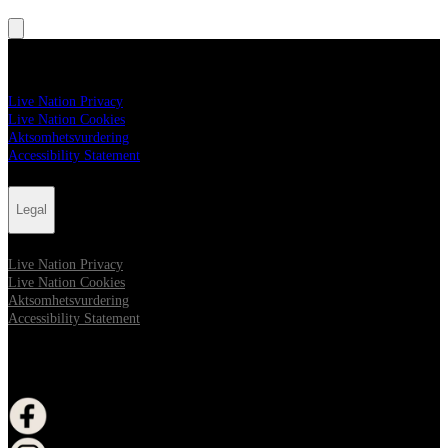
Legal
Live Nation Privacy
Live Nation Cookies
Aktsomhetsvurdering
Accessibility Statement
Legal
Live Nation Privacy
Live Nation Cookies
Aktsomhetsvurdering
Accessibility Statement
FOLLOW US
åpne i nytt vindu
åpne i nytt vindu