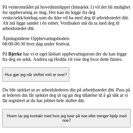
På venteområdet på hovedinnslippet (Innsjekk 1) vil det bli mulighet
for oppbevaring av ting. Her kan du legge fra deg
veske/sekk/totebag som du ikke vil ha med deg til arbeidsstedet ditt.
Alt må ligge samlet i én enhet. Verdisaker må du ta med deg til
arbeidsstedet ditt.
Åpningstidene Oppbevaringsboden:
08:00-00:30 hver dag under festival.
På
Bjerke
har vi et eget låsbart oppbevaringsrom der du kan legge
fra deg en sekk. Andrea og Hedda vil vise deg hvor dette finnes.
Hva gjør jeg når skiftet mitt er over?
Du blir sjekket ut av arbeidslederen din på arbeidsstedet ditt. Pass på
at lederen din får sjekket deg ut og gir deg tillatelse til å gå slik at vi
får registrert at du har jobbet hele skiftet ditt.
Hvem tar jeg kontakt med hvis jeg lurer på noe eller trenger hjelp med
noe?