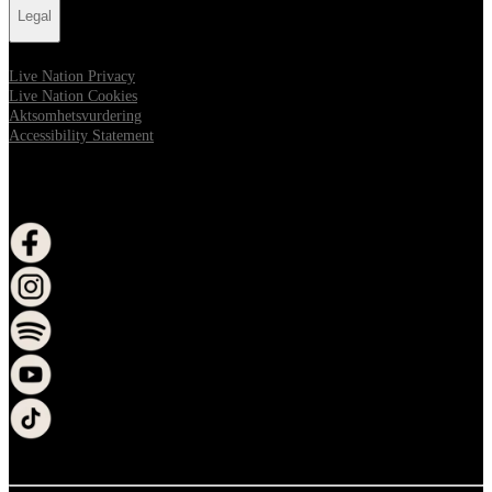
Legal
Live Nation Privacy
Live Nation Cookies
Aktsomhetsvurdering
Accessibility Statement
FOLLOW US
åpne i nytt vindu
åpne i nytt vindu
åpne i nytt vindu
åpne i nytt vindu
åpne i nytt vindu