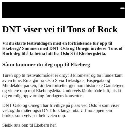
Hopp til hovedinnhold
DNT viser vei til Tons of Rock
Vil du starte festivaldagen med en forfriskende tur opp til
Ekeberg? Sammen med DNT Oslo og Omegn inviterer Tons of
Rock deg til å ta beina fatt fra Oslo S til Ekebergsletta.
Sånn kommer du deg opp til Ekeberg
Turen opp til festivalområdet er drøyt 3 kilometer og tar i underkant
av en time. Ruta går fra Oslo S via Trelastgata, Bispegata og
Middelalderparken, før den fortsetter gjennom historiske Gamlebyen
og videre opp mot Ekebergsletta. Underveis får du både luft, utsikt
og en rolig oppvarming før dagens konserter.
DNT Oslo og Omegn har frivillige på plass ved Oslo S som viser
vei, og du møter også DNT-folk langs ruta. UT.no-appen kan
brukes som veiviser hele veien opp.
Sjekk ruta opp til Ekeberg her.