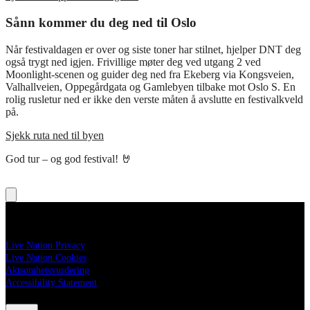
Sånn kommer du deg ned til Oslo
Når festivaldagen er over og siste toner har stilnet, hjelper DNT deg
også trygt ned igjen. Frivillige møter deg ved utgang 2 ved
Moonlight-scenen og guider deg ned fra Ekeberg via Kongsveien,
Valhallveien, Oppegårdgata og Gamlebyen tilbake mot Oslo S. En
rolig rusletur ned er ikke den verste måten å avslutte en festivalkveld
på.
Sjekk ruta ned til byen
God tur – og god festival! 🤘
Legal
Live Nation Privacy
Live Nation Cookies
Aktsomhetsvurdering
Accessibility Statement