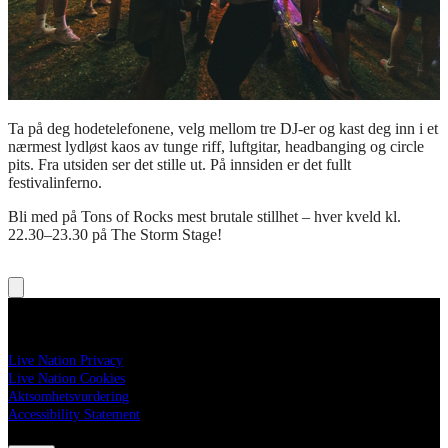
Ta på deg hodetelefonene, velg mellom tre DJ-er og kast deg inn i et
nærmest lydløst kaos av tunge riff, luftgitar, headbanging og circle
pits. Fra utsiden ser det stille ut. På innsiden er det fullt
festivalinferno.
Bli med på Tons of Rocks mest brutale stillhet – hver kveld kl.
22.30–23.30 på The Storm Stage!
Legal
Live Nation Privacy
Live Nation Cookies
Aktsomhetsvurdering
Accessibility Statement