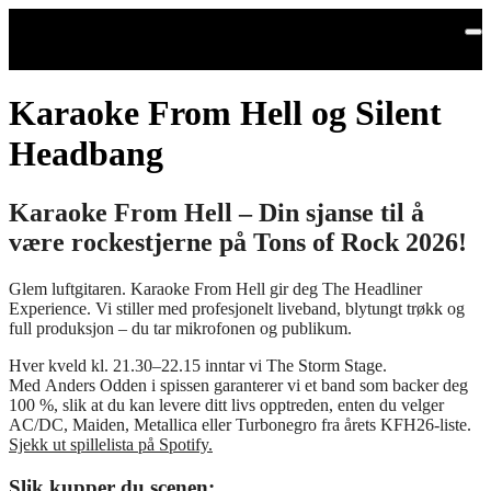
Hopp til hovedinnhold
Karaoke From Hell og Silent
Headbang
Karaoke From Hell – Din sjanse til å
være rockestjerne på Tons of Rock 2026!
Glem luftgitaren. Karaoke From Hell gir deg The Headliner
Experience. Vi stiller med profesjonelt liveband, blytungt trøkk og
full produksjon – du tar mikrofonen og publikum.
Hver kveld kl. 21.30–22.15 inntar vi The Storm Stage.
Med Anders Odden i spissen garanterer vi et band som backer deg
100 %, slik at du kan levere ditt livs opptreden, enten du velger
AC/DC, Maiden, Metallica eller Turbonegro fra årets KFH26-liste.
Sjekk ut spillelista på Spotify.
Slik kupper du scenen: