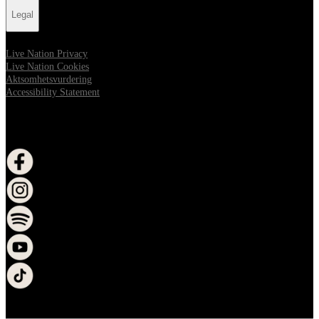
Legal
Live Nation Privacy
Live Nation Cookies
Aktsomhetsvurdering
Accessibility Statement
FOLLOW US
åpne i nytt vindu
åpne i nytt vindu
åpne i nytt vindu
åpne i nytt vindu
åpne i nytt vindu