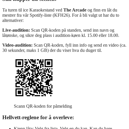
Ta turen til ice Karaokestand ved
The Arcade
og finn en låt du
mestrer fra vår Spotify-liste (KFH26). For å bli valgt ut har du to
alternativer:
Live-audition:
Scan QR-koden på standen, send inn navn og
låtønske, og sikre deg plass i audition-køen kl. 15.00 eller 18.00.
Video-audition:
Scan QR-koden, fyll inn info og send en video (ca.
30 sekunder, maks 1 GB) der du viser hva du duger til.
Scann QR-koden for påmelding
Hellvett-reglene for å overleve:
Kjenn låta: Velg fra lista. Velg en du kan. Kan du bare