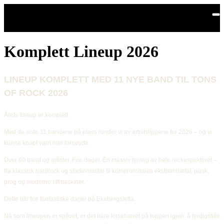
Hopp til hovedinnhold
Komplett Lineup 2026
LINEUP KOMPLETT MED 11 NYE BAND TIL TONS 
OF ROCK 2026
Årets lineup er komplett.
Med de siste 11 bandene på plass runder vi av artistslippene for 2026 – og vi 
kunne knapt vært mer fornøyde. 
Over 60 band og artister. Fire dager. Én massiv feiring av hele rockespekteret – 
fra klassisk hardrock og stadionmetal til kompromissløs ekstremmetal, punk, 
prog og moderne riffmaskiner.
Dette blir fire fantastiske dager på Ekebergsletta.
Nå som lineupen er spikret, er det bare kirsebæret på toppen igjen: å ferdigstille 