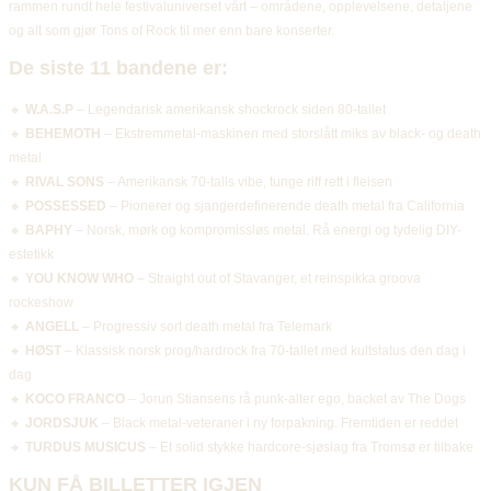
rammen rundt hele festivaluniverset vårt – områdene, opplevelsene, detaljene 
og alt som gjør Tons of Rock til mer enn bare konserter.
De siste 11 bandene er:
🔸 
W.A.S.P
 – Legendarisk amerikansk shockrock siden 80-tallet
🔸 
BEHEMOTH
 – Ekstremmetal-maskinen med storslått miks av black- og death 
metal
🔸 
RIVAL SONS
 – Amerikansk 70-talls vibe, tunge riff rett i fleisen
🔸 
POSSESSED
 – Pionerer og sjangerdefinerende death metal fra California
🔸 
BAPHY
 – Norsk, mørk og kompromissløs metal. Rå energi og tydelig DIY-
estetikk
🔸 
YOU KNOW WHO
 – Straight out of Stavanger, et reinspikka groova 
rockeshow
🔸 
ANGELL
 – Progressiv sort death metal fra Telemark
🔸 
HØST
 – Klassisk norsk prog/hardrock fra 70-tallet med kultstatus den dag i 
dag
🔸 
KOCO FRANCO
 – Jorun Stiansens rå punk-alter ego, backet av The Dogs
🔸 
JORDSJUK
 – Black metal-veteraner i ny forpakning. Fremtiden er reddet
🔸 
TURDUS MUSICUS
 – Et solid stykke hardcore-sjøslag fra Tromsø er tilbake
KUN FÅ BILLETTER IGJEN