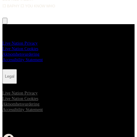
💥 BAPHY 💥 YOU KNOW WHO
Legal
Live Nation Privacy
Live Nation Cookies
Aktsomhetsvurdering
Accessibility Statement
Legal
Live Nation Privacy
Live Nation Cookies
Aktsomhetsvurdering
Accessibility Statement
FOLLOW US
åpne i nytt vindu