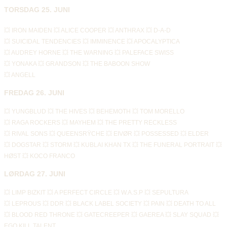
TORSDAG 25. JUNI
💥 IRON MAIDEN 💥 ALICE COOPER 💥 ANTHRAX 💥 D-A-D
💥 SUICIDAL TENDENCIES 💥 IMMINENCE 💥 APOCALYPTICA
💥 AUDREY HORNE 💥 THE WARNING 💥 PALEFACE SWISS
💥 YONAKA 💥 GRANDSON 💥 THE BABOON SHOW
💥 ANGELL
FREDAG 26. JUNI
💥 YUNGBLUD 💥 THE HIVES 💥 BEHEMOTH 💥 TOM MORELLO
💥 RAGA ROCKERS 💥 MAYHEM 💥 THE PRETTY RECKLESS
💥 RIVAL SONS 💥 QUEENSRŸCHE 💥 EIVØR 💥 POSSESSED 💥 ELDER
💥 DOGSTAR 💥 STORM 💥 KUBLAI KHAN TX 💥 THE FUNERAL PORTRAIT 💥 
HØST 💥 KOCO FRANCO
LØRDAG 27. JUNI
💥 LIMP BIZKIT 💥 A PERFECT CIRCLE 💥 W.A.S.P 💥 SEPULTURA
💥 LEPROUS 💥 DDR 💥 BLACK LABEL SOCIETY 💥 PAIN 💥 DEATH TO ALL
💥 BLOOD RED THRONE 💥 GATECREEPER 💥 GAEREA 💥 SLAY SQUAD 💥 
EGO KILL TALENT