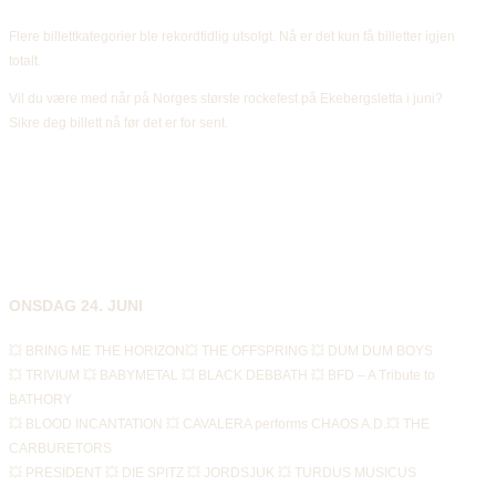
Flere billettkategorier ble rekordtidlig utsolgt. Nå er det kun få billetter igjen 
totalt.
Vil du være med når på Norges største rockefest på Ekebergsletta i juni?
Sikre deg billett nå før det er for sent.
, åpne i nytt vindu
, åpne i nytt vindu
, åpne i nytt vindu
, åpne i nytt vindu
, åpne i nytt vindu
, åpne i nytt vindu
ONSDAG 24. JUNI
💥 BRING ME THE HORIZON💥 THE OFFSPRING 💥 DUM DUM BOYS
💥 TRIVIUM 💥 BABYMETAL 💥 BLACK DEBBATH 💥 BFD – A Tribute to 
BATHORY
💥 BLOOD INCANTATION 💥 CAVALERA performs CHAOS A.D.💥 THE 
CARBURETORS
💥 PRESIDENT 💥 DIE SPITZ 💥 JORDSJUK 💥 TURDUS MUSICUS