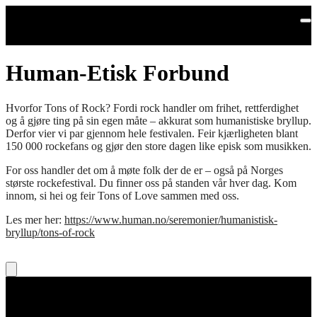
Hopp til hovedinnhold
Human-Etisk Forbund
Hvorfor Tons of Rock? Fordi rock handler om frihet, rettferdighet
og å gjøre ting på sin egen måte – akkurat som humanistiske bryllup.
Derfor vier vi par gjennom hele festivalen. Feir kjærligheten blant
150 000 rockefans og gjør den store dagen like episk som musikken.
For oss handler det om å møte folk der de er – også på Norges
største rockefestival. Du finner oss på standen vår hver dag. Kom
innom, si hei og feir Tons of Love sammen med oss.
Les mer her:
https://www.human.no/seremonier/humanistisk-
bryllup/tons-of-rock
Legal