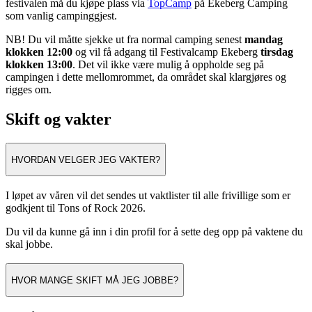
festivalen må du kjøpe plass via
TopCamp
på Ekeberg Camping
som vanlig campinggjest.
NB! Du vil måtte sjekke ut fra normal camping senest
mandag
klokken 12:00
og vil få adgang til Festivalcamp Ekeberg
tirsdag
klokken 13:00
. Det vil ikke være mulig å oppholde seg på
campingen i dette mellomrommet, da området skal klargjøres og
rigges om.
Skift og vakter
HVORDAN VELGER JEG VAKTER?
I løpet av våren vil det sendes ut vaktlister til alle frivillige som er
godkjent til Tons of Rock 2026.
Du vil da kunne gå inn i din profil for å sette deg opp på vaktene du
skal jobbe.
HVOR MANGE SKIFT MÅ JEG JOBBE?