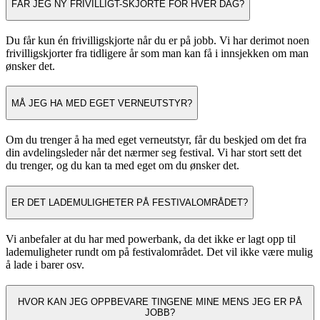
FÅR JEG NY FRIVILLIGT-SKJORTE FOR HVER DAG?
Du får kun én frivilligskjorte når du er på jobb. Vi har derimot noen
frivilligskjorter fra tidligere år som man kan få i innsjekken om man
ønsker det.
MÅ JEG HA MED EGET VERNEUTSTYR?
Om du trenger å ha med eget verneutstyr, får du beskjed om det fra
din avdelingsleder når det nærmer seg festival. Vi har stort sett det
du trenger, og du kan ta med eget om du ønsker det.
ER DET LADEMULIGHETER PÅ FESTIVALOMRÅDET?
Vi anbefaler at du har med powerbank, da det ikke er lagt opp til
lademuligheter rundt om på festivalområdet. Det vil ikke være mulig
å lade i barer osv.
HVOR KAN JEG OPPBEVARE TINGENE MINE MENS JEG ER PÅ
JOBB?