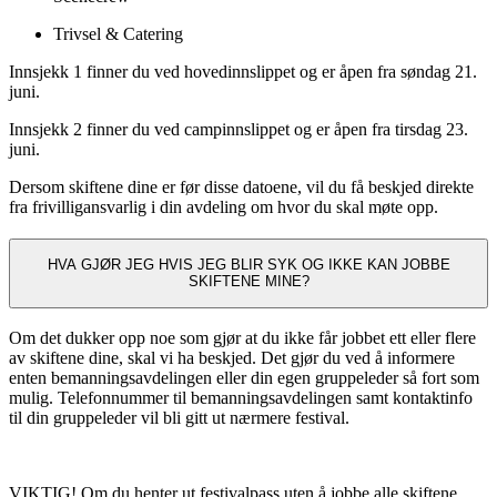
Trivsel & Catering
Innsjekk 1 finner du ved hovedinnslippet og er åpen fra søndag 21.
juni.
Innsjekk 2 finner du ved campinnslippet og er åpen fra tirsdag 23.
juni.
Dersom skiftene dine er før disse datoene, vil du få beskjed direkte
fra frivilligansvarlig i din avdeling om hvor du skal møte opp.
HVA GJØR JEG HVIS JEG BLIR SYK OG IKKE KAN JOBBE
SKIFTENE MINE?
Om det dukker opp noe som gjør at du ikke får jobbet ett eller flere
av skiftene dine, skal vi ha beskjed. Det gjør du ved å informere
enten bemanningsavdelingen eller din egen gruppeleder så fort som
mulig. Telefonnummer til bemanningsavdelingen samt kontaktinfo
til din gruppeleder vil bli gitt ut nærmere festival.
VIKTIG! Om du henter ut festivalpass uten å jobbe alle skiftene