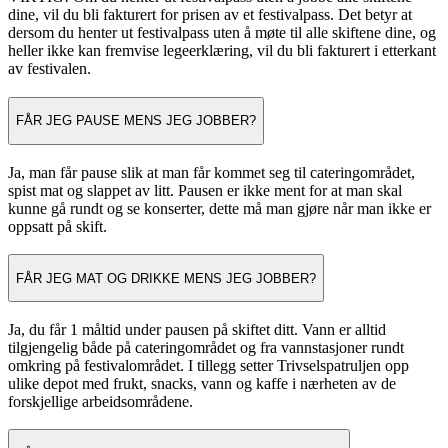
dine, vil du bli fakturert for prisen av et festivalpass. Det betyr at
dersom du henter ut festivalpass uten å møte til alle skiftene dine, og
heller ikke kan fremvise legeerklæring, vil du bli fakturert i etterkant
av festivalen.
FÅR JEG PAUSE MENS JEG JOBBER?
Ja, man får pause slik at man får kommet seg til cateringområdet,
spist mat og slappet av litt. Pausen er ikke ment for at man skal
kunne gå rundt og se konserter, dette må man gjøre når man ikke er
oppsatt på skift.
FÅR JEG MAT OG DRIKKE MENS JEG JOBBER?
Ja, du får 1 måltid under pausen på skiftet ditt. Vann er alltid
tilgjengelig både på cateringområdet og fra vannstasjoner rundt
omkring på festivalområdet. I tillegg setter Trivselspatruljen opp
ulike depot med frukt, snacks, vann og kaffe i nærheten av de
forskjellige arbeidsområdene.