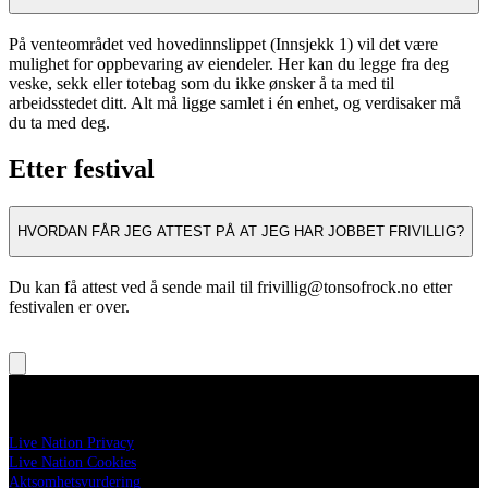
På venteområdet ved hovedinnslippet (Innsjekk 1) vil det være
mulighet for oppbevaring av eiendeler. Her kan du legge fra deg
veske, sekk eller totebag som du ikke ønsker å ta med til
arbeidsstedet ditt. Alt må ligge samlet i én enhet, og verdisaker må
du ta med deg.
Etter festival
HVORDAN FÅR JEG ATTEST PÅ AT JEG HAR JOBBET FRIVILLIG?
Du kan få attest ved å sende mail til frivillig@tonsofrock.no etter
festivalen er over.
Legal
Live Nation Privacy
Live Nation Cookies
Aktsomhetsvurdering